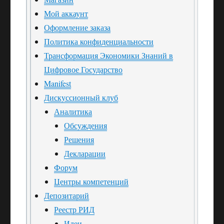
Мой аккаунт
Оформление заказа
Политика конфиденциальности
Трансформация Экономики Знаний в
Цифровое Государство
Manifest
Дискуссионный клуб
Аналитика
Обсуждения
Решения
Декларации
Форум
Центры компетенций
Депозитарий
Реестр РИД
Идеи