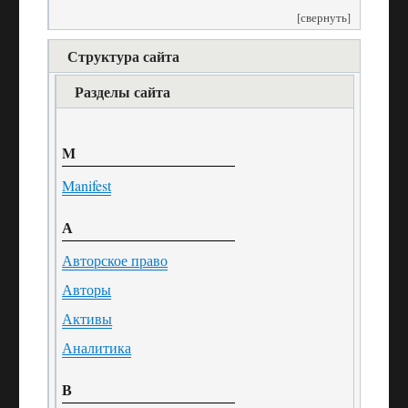
[свернуть]
Структура сайта
Разделы сайта
M
Manifest
А
Авторское право
Авторы
Активы
Аналитика
В