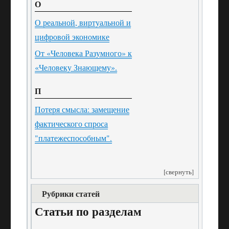
О
О реальной, виртуальной и
цифровой экономике
От «Человека Разумного» к
«Человеку Знающему».
П
Потеря смысла: замещение
фактического спроса
"платежеспособным".
[свернуть]
Рубрики статей
Статьи по разделам