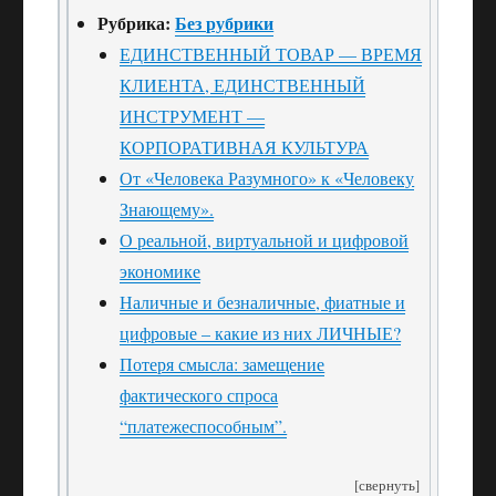
Рубрика:
Без рубрики
ЕДИНСТВЕННЫЙ ТОВАР — ВРЕМЯ
КЛИЕНТА, ЕДИНСТВЕННЫЙ
ИНСТРУМЕНТ —
КОРПОРАТИВНАЯ КУЛЬТУРА
От «Человека Разумного» к «Человеку
Знающему».
О реальной, виртуальной и цифровой
экономике
Наличные и безналичные, фиатные и
цифровые – какие из них ЛИЧНЫЕ?
Потеря смысла: замещение
фактического спроса
“платежеспособным”.
[свернуть]