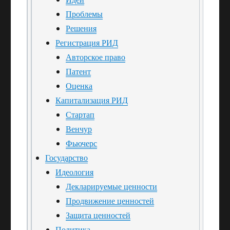
Проблемы
Решения
Регистрация РИД
Авторское право
Патент
Оценка
Капитализация РИД
Стартап
Венчур
Фьючерс
Государство
Идеология
Декларируемые ценности
Продвижение ценностей
Защита ценностей
Политика