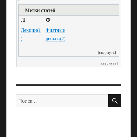
Метки статей
Л
Ф
Лекции
(1
Фиатные
)
деньги
(2)
[свернуть]
[свернуть]
ПОИС
Искать: