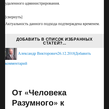
удаленного администрирования.
[свернуть]
Актуальность данного подхода подтверждена временем.
ДОБАВИТЬ В СПИСОК ИЗБРАННЫХ
СТАТЕЙ?...
Автор
Опубликовано
Александр Викторович
26.12.2018
Добавить
к
комментарий
записи
ЕДИНСТВЕННЫЙ
ТОВАР
От «Человека
—
ВРЕМЯ
Разумного» к
КЛИЕНТА,