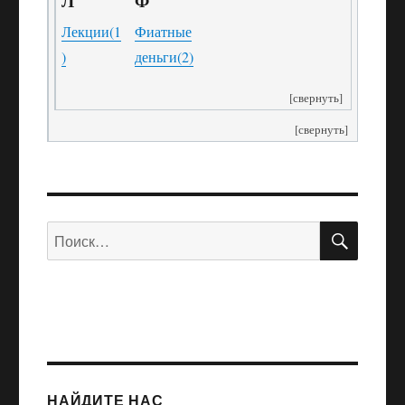
Л
Ф
Лекции
(1
Фиатные
)
деньги
(2)
[свернуть]
[свернуть]
ПОИС
Искать:
НАЙДИТЕ НАС