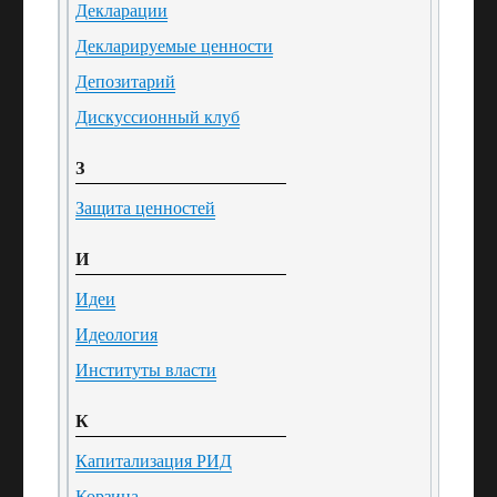
Декларации
Декларируемые ценности
Депозитарий
Дискуссионный клуб
З
Защита ценностей
И
Идеи
Идеология
Институты власти
К
Капитализация РИД
Корзина