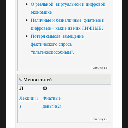
О реальной, виртуальной и цифровой
экономике
Наличные и безналичные, фиатные и
цифровые – какие из них ЛИЧНЫЕ?
Потеря смысла: замещение
фактического спроса
“платежеспособным”.
[свернуть]
Метки статей
Л
Ф
Лекции
(1
Фиатные
)
деньги
(2)
[свернуть]