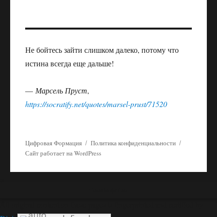
Не бойтесь зайти слишком далеко, потому что
истина всегда еще дальше!
—
Марсель Пруст
,
https://socratify.net/quotes/marsel-prust/71520
Цифровая Формация
Политика конфиденциальности
Сайт работает на WordPress
Cookie-файлы
All original content on these pages is fingerprinted and certified by