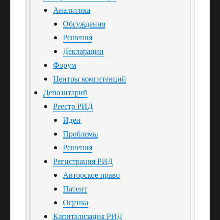
Аналитика
Обсуждения
Решения
Декларации
Форум
Центры компетенций
Депозитарий
Реестр РИД
Идеи
Проблемы
Решения
Регистрация РИД
Авторское право
Патент
Оценка
Капитализация РИД