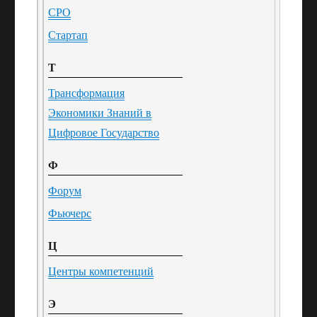
СРО
Стартап
Т
Трансформация
Экономики Знаний в
Цифровое Государство
Ф
Форум
Фьючерс
Ц
Центры компетенций
Э