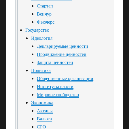
Стартап
Венчур
Фьючерс
Государство
Идеология
Декларируемые ценности
Продвижение ценностей
Защита ценностей
Политика
Общественные организации
Институты власти
Мировое сообщество
Экономика
Активы
Валюта
СРО