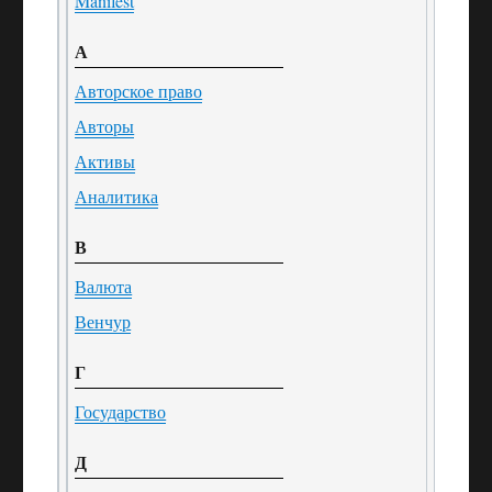
Manifest
А
Авторское право
Авторы
Активы
Аналитика
В
Валюта
Венчур
Г
Государство
Д