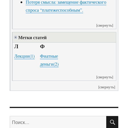
Потеря смысла: замещение фактического
спроса “платежеспособным”.
[свернуть]
Метки статей
Л
Ф
Лекции
(1)
Фиатные
деньги
(2)
[свернуть]
[свернуть]
ПО
Искать: